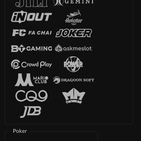
Poker