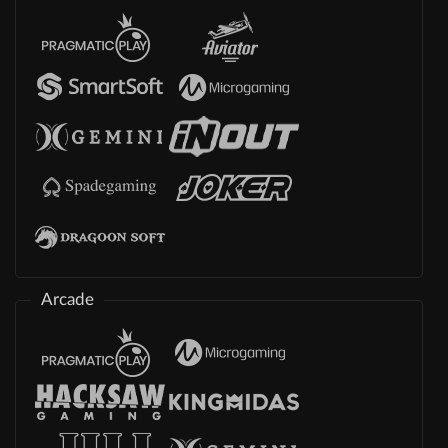
Arcade