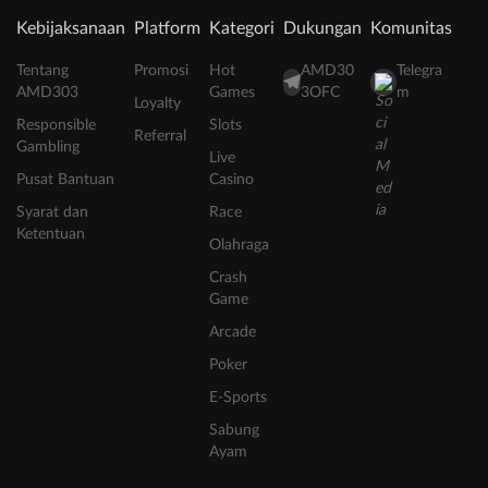
Kebijaksanaan
Platform
Kategori
Dukungan
Komunitas
Tentang
Promosi
Hot
AMD30
Telegra
AMD303
Games
3OFC
m
Loyalty
Responsible
Slots
Referral
Gambling
Live
Pusat Bantuan
Casino
Syarat dan
Race
Ketentuan
Olahraga
Crash
Game
Arcade
Poker
E-Sports
Sabung
Ayam