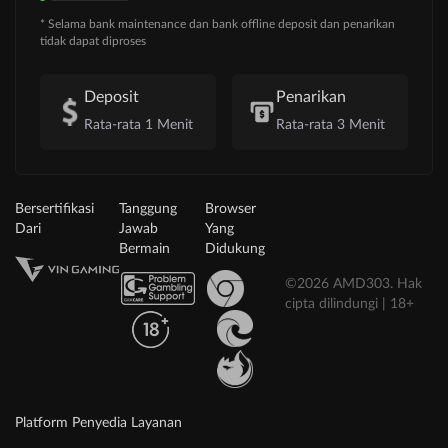
* Selama bank maintenance dan bank offline deposit dan penarikan
tidak dapat diproses
Deposit
Penarikan
Rata-rata 1 Menit
Rata-rata 3 Menit
Bersertifikasi
Tanggung
Browser
Dari
Jawab
Yang
Bermain
Didukung
©2026 AMD303. Hak
cipta dilindungi | 18+
Platform Penyedia Layanan