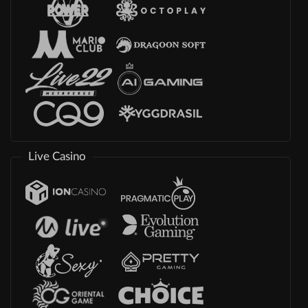
Live Casino