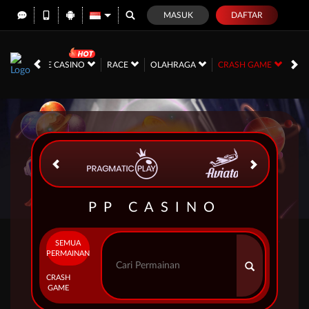
MASUK
DAFTAR
OTS
LIVE CASINO
RACE
OLAHRAGA
CRASH GAME
AR
PP CASINO
SEMUA
PERMAINAN
CRASH
GAME