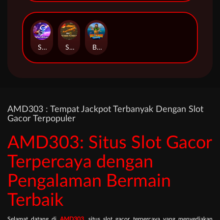
Spaceman
Slot88 High Flyer
Big Bass Crash
AMD303 : Tempat Jackpot Terbanyak Dengan Slot
Gacor Terpopuler
AMD303: Situs Slot Gacor
Terpercaya dengan
Pengalaman Bermain
Terbaik
Selamat datang di
AMD303
, situs slot gacor terpercaya yang menyediakan