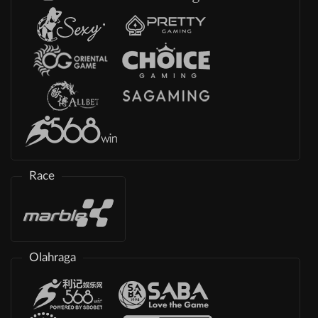
Race
Olahraga