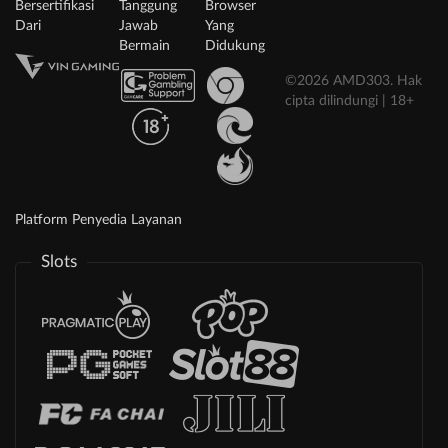
Bersertifikasi
Tanggung
Browser
Dari
Jawab
Yang
Bermain
Didukung
©2026 AMD303. Hak
cipta dilindungi | 18+
Platform Penyedia Layanan
Slots