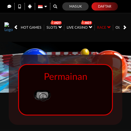
MASUK
DAFTAR
HOT GAMES
SLOTS
LIVE CASINO
RACE
OLAHRA
Permainan
i