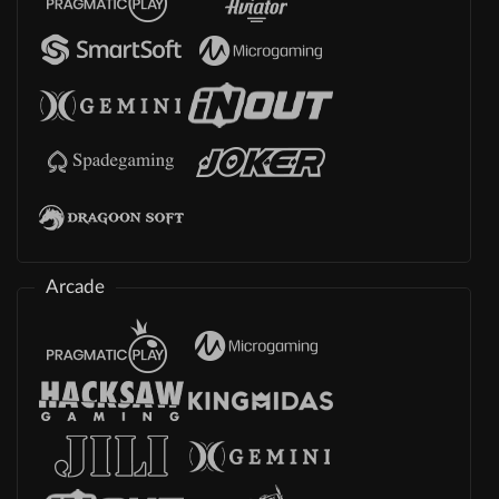
Arcade