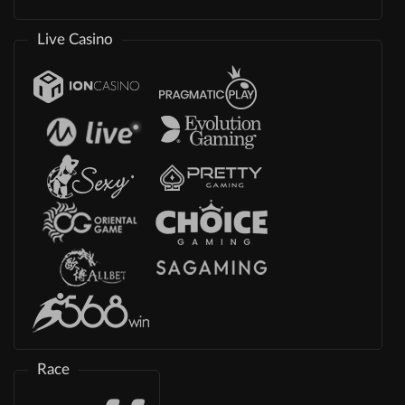
Live Casino
Race