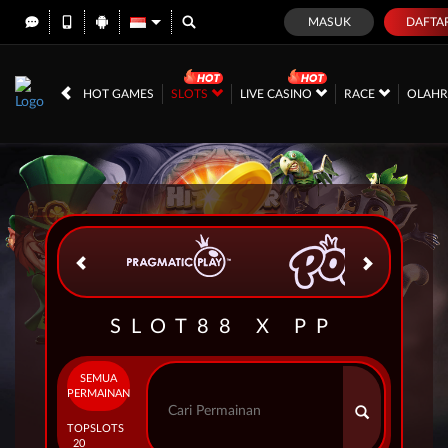
MASUK
DAFTA
IDR
12,684,982,
HOT GAMES
SLOTS
LIVE CASINO
RACE
OLAH
SLOT88 X PP
SEMUA
PERMAINAN
TOP
SLOTS
20