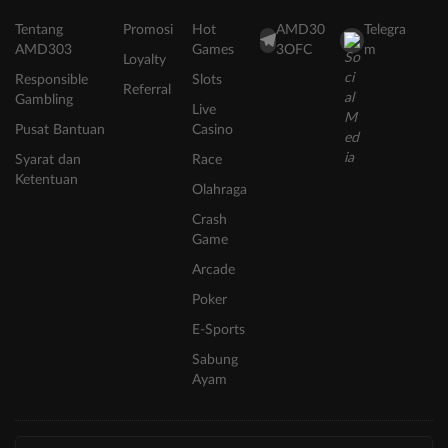
Tentang
Promosi
Hot
AMD30
Telegra
AMD303
Games
3OFC
m
Loyalty
Responsible
Slots
Referral
Gambling
Live
Pusat Bantuan
Casino
Syarat dan
Race
Ketentuan
Olahraga
Crash
Game
Arcade
Poker
E-Sports
Sabung
Ayam