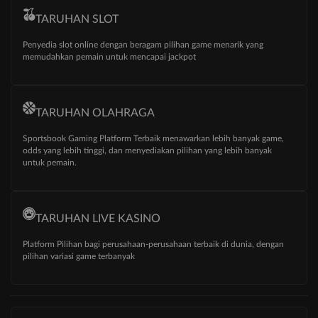
TARUHAN SLOT
Penyedia slot online dengan beragam pilihan game menarik yang
memudahkan pemain untuk mencapai jackpot
TARUHAN OLAHRAGA
Sportsbook Gaming Platform Terbaik menawarkan lebih banyak game,
odds yang lebih tinggi, dan menyediakan pilihan yang lebih banyak
untuk pemain.
TARUHAN LIVE KASINO
Platform Pilihan bagi perusahaan-perusahaan terbaik di dunia, dengan
pilihan variasi game terbanyak