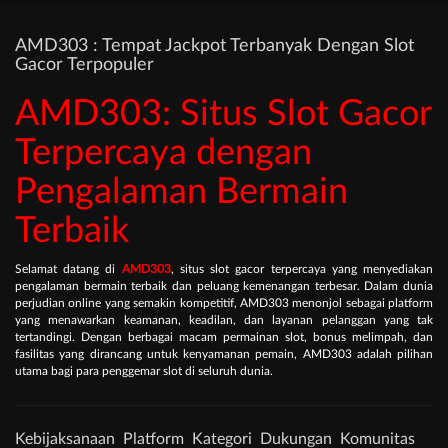
AMD303 : Tempat Jackpot Terbanyak Dengan Slot
Gacor Terpopuler
AMD303: Situs Slot Gacor
Terpercaya dengan
Pengalaman Bermain
Terbaik
Selamat datang di
AMD303
, situs slot gacor terpercaya yang menyediakan
pengalaman bermain terbaik dan peluang kemenangan terbesar. Dalam dunia
perjudian online yang semakin kompetitif, AMD303 menonjol sebagai platform
yang menawarkan keamanan, keadilan, dan layanan pelanggan yang tak
tertandingi. Dengan berbagai macam permainan slot, bonus melimpah, dan
fasilitas yang dirancang untuk kenyamanan pemain, AMD303 adalah pilihan
utama bagi para penggemar slot di seluruh dunia.
Kebijaksanaan
Platform
Kategori
Dukungan
Komunitas