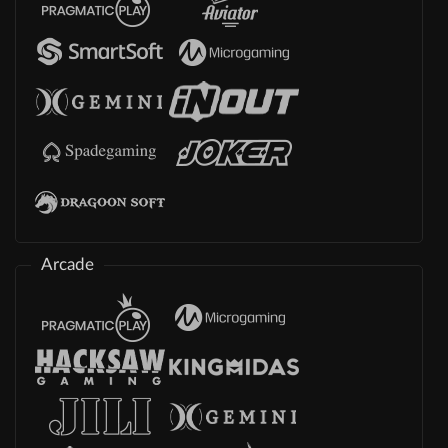
Arcade