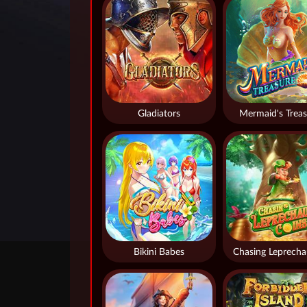
Gladiators
Mermaid's Treas
Bikini Babes