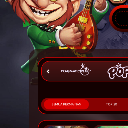
SEMUA PERMAINAN
TOP 20