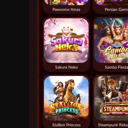
Pawsome Xmas
Persian Gem
Sakura Neko
Samba Fiest
Stallion Princess
Steampunk Relo