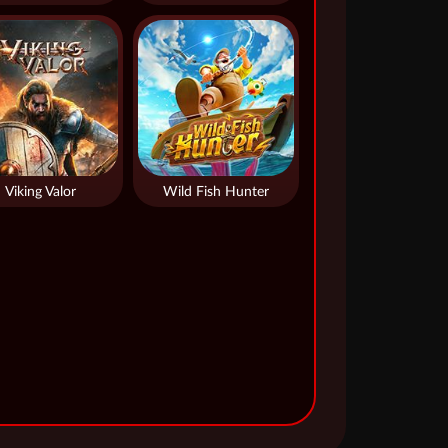
Viking Valor
Wild Fish Hunter