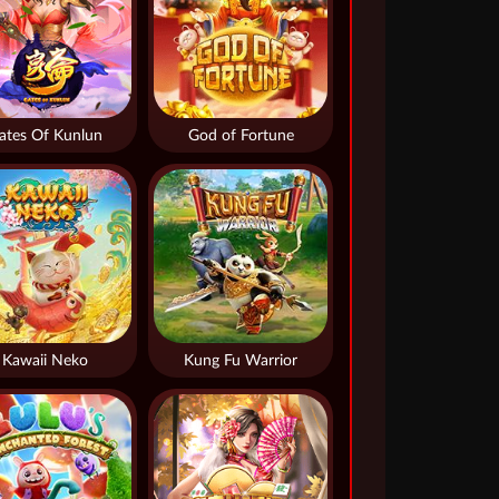
ates Of Kunlun
God of Fortune
Kawaii Neko
Kung Fu Warrior