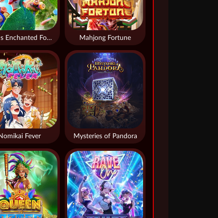
Lulu's Enchanted Forest
Mahjong Fortune
Nomikai Fever
Mysteries of Pandora