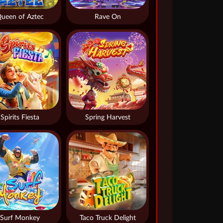
ueen of Aztec
Rave On
Spirits Fiesta
Spring Harvest
Surf Monkey
Taco Truck Delight